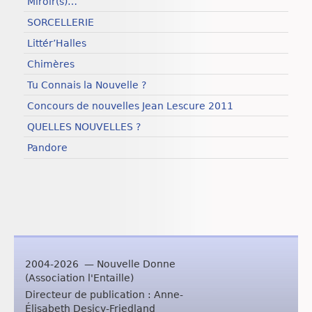
Miroir(s)…
SORCELLERIE
Littér’Halles
Chimères
Tu Connais la Nouvelle ?
Concours de nouvelles Jean Lescure 2011
QUELLES NOUVELLES ?
Pandore
2004-2026 — Nouvelle Donne
(Association l'Entaille)
Directeur de publication : Anne-
Élisabeth Desicy-Friedland