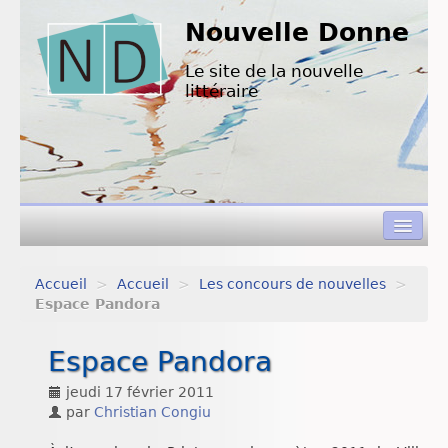
Nouvelle Donne
Le site de la nouvelle
littéraire
Accueil
>
Accueil
>
Les concours de nouvelles
>
Concours de nouvelles
Espace Pandora
Appels à textes
Espace Pandora
Nouvelles à lire
jeudi 17 février 2011
par
Christian Congiu
L’équipe de ND