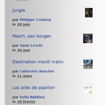
Jungle
par
Philippe Crubézy
le
28 juin
Peach, pas bouger.
par
Swan Leschi
le
30 mai
Destination mardi matin
par
Catherine Boucher
le
31 mars
Les ailes de papillon
par
Sofia Rybkina
le
28 février