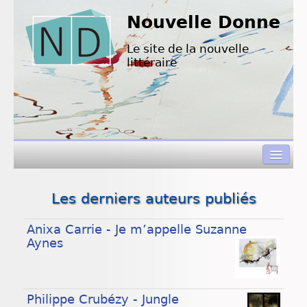
Nouvelle Donne
Le site de la nouvelle
littéraire
Les derniers auteurs publiés
Concours de nouvelles
Anixa Carrie - Je m’appelle Suzanne
Appels à textes
Aynes
Nouvelles à lire
L’équipe de ND
Philippe Crubézy - Jungle