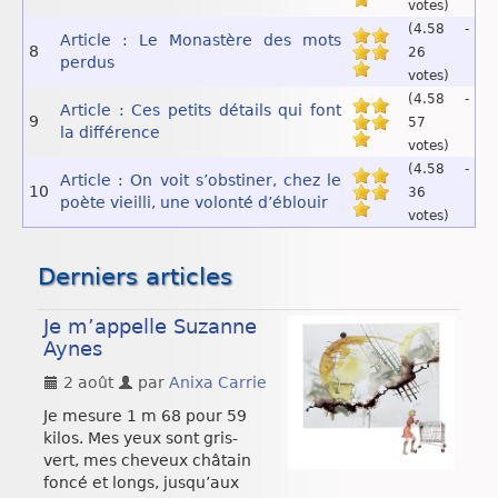
votes)
(4.58 -
Article : Le Monastère des mots
8
26
perdus
votes)
(4.58 -
Article : Ces petits détails qui font
9
57
la différence
votes)
(4.58 -
Article : On voit s’obstiner, chez le
10
36
poète vieilli, une volonté d’éblouir
votes)
Derniers articles
Je m’appelle Suzanne
Aynes
2 août
par
Anixa Carrie
Je mesure 1 m 68 pour 59
kilos. Mes yeux sont gris-
vert, mes cheveux châtain
foncé et longs, jusqu’aux