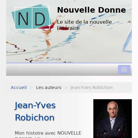
Nouvelle Donne
Le site de la nouvelle
littéraire
Accueil
>
Les auteurs
>
Jean-Yves Robichon
Concours de nouvelles
Jean-Yves
Appels à textes
Robichon
Nouvelles à lire
L’équipe de ND
Mon histoire avec NOUVELLE