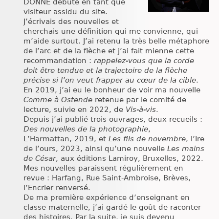
DONNE débute en tant que
Chroniques
visiteur assidu du site.
J’écrivais des nouvelles et
cherchais une définition qui me convienne, qui
m’aide surtout. J’ai retenu la très belle métaphore
de l’arc et de la flèche et j’ai fait mienne cette
recommandation :
rappelez-vous que la corde
doit être tendue et la trajectoire de la flèche
précise si l’on veut frapper au cœur de la cible
.
En 2019, j’ai eu le bonheur de voir ma nouvelle
Comme à Ostende
retenue par le comité de
lecture, suivie en 2022, de
Vis-à-vis
.
Depuis j’ai publié trois ouvrages, deux recueils :
Des nouvelles de la photographie
,
L’Harmattan, 2019, et
Les fils de novembre
, l’Ire
de l’ours, 2023, ainsi qu’une nouvelle
Les mains
de César
, aux éditions Lamiroy, Bruxelles, 2022.
Mes nouvelles paraissent régulièrement en
revue : Harfang, Rue Saint-Ambroise, Brèves,
l’Encrier renversé.
De ma première expérience d’enseignant en
classe maternelle, j’ai gardé le goût de raconter
des histoires. Par la suite, je suis devenu