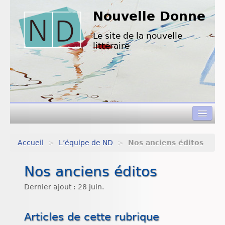
Nouvelle Donne
Le site de la nouvelle
littéraire
Accueil
>
L’équipe de ND
>
Nos anciens éditos
Concours de nouvelles
Nos anciens éditos
Appels à textes
Dernier ajout : 28 juin.
Nouvelles à lire
L’équipe de ND
Articles de cette rubrique