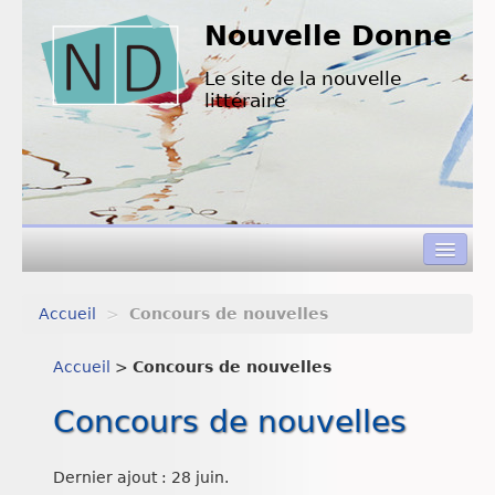
Nouvelle Donne
Le site de la nouvelle
littéraire
Accueil
>
Concours de nouvelles
Concours de nouvelles
Accueil
>
Concours de nouvelles
Appels à textes
Concours de nouvelles
Nouvelles à lire
L’équipe de ND
Dernier ajout : 28 juin.