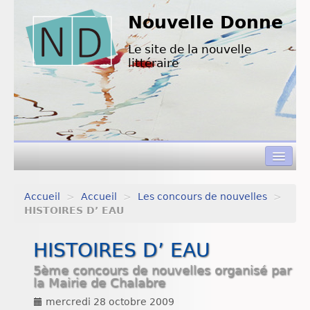
Nouvelle Donne
Le site de la nouvelle
littéraire
Accueil
>
Accueil
>
Les concours de nouvelles
>
Concours de nouvelles
HISTOIRES D’ EAU
Appels à textes
HISTOIRES D’ EAU
Nouvelles à lire
5ème concours de nouvelles organisé par
la Mairie de Chalabre
L’équipe de ND
mercredi 28 octobre 2009