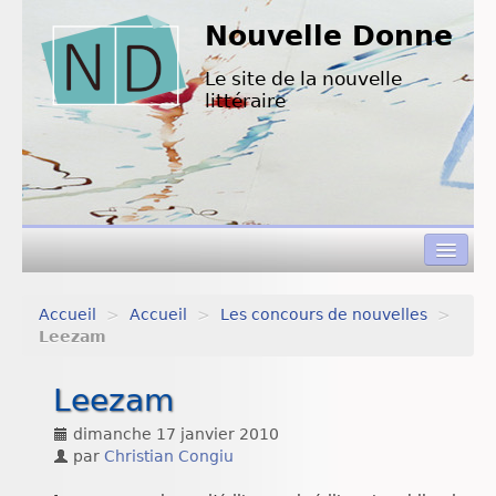
Nouvelle Donne
Le site de la nouvelle
littéraire
Accueil
>
Accueil
>
Les concours de nouvelles
>
Concours de nouvelles
Leezam
Appels à textes
Leezam
Nouvelles à lire
dimanche 17 janvier 2010
par
Christian Congiu
L’équipe de ND