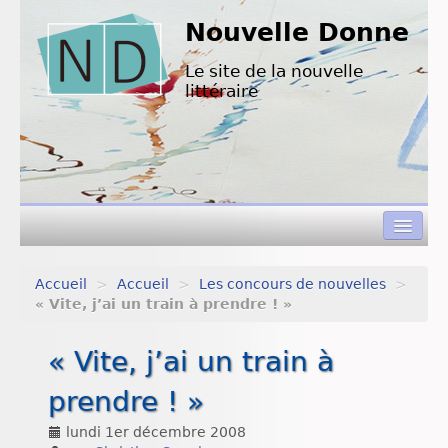
Nouvelle Donne
Le site de la nouvelle
littéraire
Accueil
>
Accueil
>
Les concours de nouvelles
>
Concours de nouvelles
« Vite, j’ai un train à prendre ! »
Appels à textes
« Vite, j’ai un train à
Nouvelles à lire
prendre ! »
L’équipe de ND
lundi 1er décembre 2008