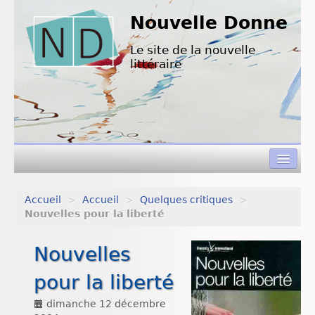
Nouvelle Donne
Le site de la nouvelle
littéraire
Accueil
>
Accueil
>
Quelques critiques
>
Concours de nouvelles
Nouvelles pour la liberté
Appels à textes
Nouvelles
Nouvelles à lire
pour la liberté
L’équipe de ND
dimanche 12 décembre