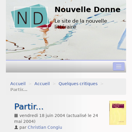
Nouvelle Donne
Le site de la nouvelle
littéraire
Accueil
>
Accueil
>
Quelques critiques
>
Concours de nouvelles
Partir...
Appels à textes
Partir...
Nouvelles à lire
vendredi 18 juin 2004
(actualisé le
24
mai 2004
)
L’équipe de ND
par
Christian Congiu