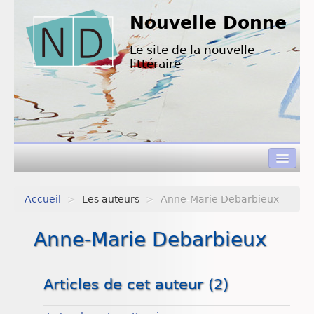
Nouvelle Donne
Le site de la nouvelle
littéraire
Accueil
>
Les auteurs
>
Anne-Marie Debarbieux
Concours de nouvelles
Anne-Marie Debarbieux
Appels à textes
Nouvelles à lire
Articles de cet auteur (2)
L’équipe de ND