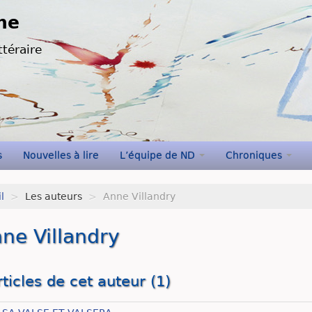
ne
ttéraire
s
Nouvelles à lire
L’équipe de ND
Chroniques
l
>
Les auteurs
>
Anne Villandry
ne Villandry
rticles de cet auteur (1)