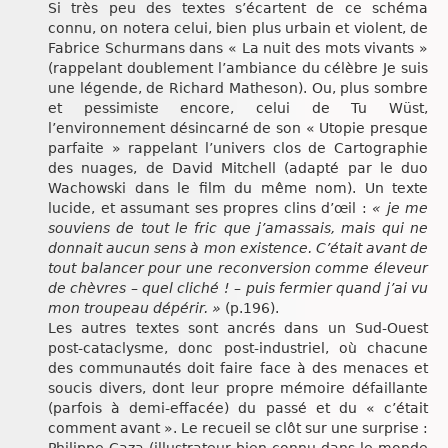
Si très peu des textes s’écartent de ce schéma
connu, on notera celui, bien plus urbain et violent, de
Fabrice Schurmans dans « La nuit des mots vivants »
(rappelant doublement l’ambiance du célèbre Je suis
une légende, de Richard Matheson). Ou, plus sombre
et pessimiste encore, celui de Tu Wüst,
l’environnement désincarné de son « Utopie presque
parfaite » rappelant l’univers clos de Cartographie
des nuages, de David Mitchell (adapté par le duo
Wachowski dans le film du même nom). Un texte
lucide, et assumant ses propres clins d’œil :
« je me
souviens de tout le fric que j’amassais, mais qui ne
donnait aucun sens à mon existence. C’était avant de
tout balancer pour une reconversion comme éleveur
de chèvres – quel cliché ! – puis fermier quand j’ai vu
mon troupeau dépérir. »
(p.196).
Les autres textes sont ancrés dans un Sud-Ouest
post-cataclysme, donc post-industriel, où chacune
des communautés doit faire face à des menaces et
soucis divers, dont leur propre mémoire défaillante
(parfois à demi-effacée) du passé et du « c’était
comment avant ». Le recueil se clôt sur une surprise :