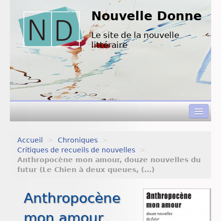
Nouvelle Donne
Le site de la nouvelle
littéraire
Accueil
>
Chroniques
>
Concours de nouvelles
Critiques de recueils de nouvelles
>
Anthropocène mon amour, douze nouvelles du
Appels à textes
futur (Le Chien à deux queues, (...)
Nouvelles à lire
Anthropocène
L’équipe de ND
mon amour,