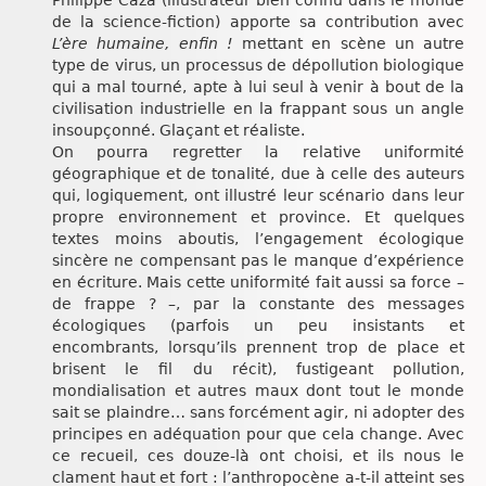
Philippe Caza (illustrateur bien connu dans le monde
de la science-fiction) apporte sa contribution avec
L’ère humaine, enfin !
mettant en scène un autre
type de virus, un processus de dépollution biologique
qui a mal tourné, apte à lui seul à venir à bout de la
civilisation industrielle en la frappant sous un angle
insoupçonné. Glaçant et réaliste.
On pourra regretter la relative uniformité
géographique et de tonalité, due à celle des auteurs
qui, logiquement, ont illustré leur scénario dans leur
propre environnement et province. Et quelques
textes moins aboutis, l’engagement écologique
sincère ne compensant pas le manque d’expérience
en écriture. Mais cette uniformité fait aussi sa force –
de frappe ? –, par la constante des messages
écologiques (parfois un peu insistants et
encombrants, lorsqu’ils prennent trop de place et
brisent le fil du récit), fustigeant pollution,
mondialisation et autres maux dont tout le monde
sait se plaindre… sans forcément agir, ni adopter des
principes en adéquation pour que cela change. Avec
ce recueil, ces douze-là ont choisi, et ils nous le
clament haut et fort : l’anthropocène a-t-il atteint ses