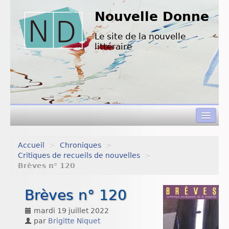
Nouvelle Donne
Le site de la nouvelle
littéraire
Accueil
>
Chroniques
>
Concours de nouvelles
Critiques de recueils de nouvelles
>
Brèves n° 120
Appels à textes
Brèves n° 120
Nouvelles à lire
mardi 19 juillet 2022
L’équipe de ND
par
Brigitte Niquet