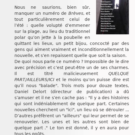
Chroniques
Nous ne saurions, bien sûr,
manquer un numéro de
Brèves
, et
tout particulièrement celui de
l’été : quelle volupté d’emmener
sur la plage, au lieu du traditionnel
polar qu’on jette à la poubelle en
quittant les lieux, un petit bijou, concocté par des
gens qui aiment vraiment et inconditionnellement la
nouvelle, et s’en repaissent quelle que soit la saison.
De quoi nous parle ce numéro ? Impossible de le dire
avec précision et c’est peut-être un de ses charmes.
Il est titré malicieusement
QUELQUE
PART/AILLEURS/ICI
et le moins qu’on puisse dire est
qu’il nous "balade". Trois mots pour douze textes,
Daniel Delort (directeur de publication) a dû
s’amuser et il ne s’en cache pas : "Il y a des histoires
qui sont indéniablement de quelque part. Certaines
nouvelles cherchent un "ici", un lieu où se dérouler ...
D’autres préfèrent un "ailleurs" qui leur permet de se
renouveler. Les unes et les autres sont bien de
quelque part ." Le ton est donné, il y en aura pour
tous les goûts.