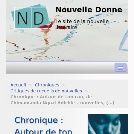
Nouvelle Donne
Le site de la nouvelle
littéraire
Accueil
>
Chroniques
>
Concours de nouvelles
Critiques de recueils de nouvelles
>
Chronique : Autour de ton cou, de
Appels à textes
Chimamanda Ngozi Adichie – nouvelles, (...)
Nouvelles à lire
Chronique :
L’équipe de ND
Autour de ton