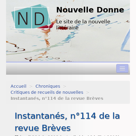
Nouvelle Donne
Le site de la nouvelle
littéraire
Accueil
>
Chroniques
>
Concours de nouvelles
Critiques de recueils de nouvelles
>
Instantanés, n°114 de la revue Brèves
Appels à textes
Instantanés, n°114 de la
Nouvelles à lire
revue Brèves
L’équipe de ND