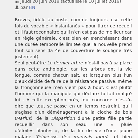
jeudi 20 juin 2019
(actualisé le
10 juillet 2019
)
Chroniques
par
BN
Brèves, fidèle au poste, comme toujours, use cette
fois du vocable « Instantanés » pour titrer ce recueil
et il faut reconnaître qu’il n’en est pas de meilleur car
en règle générale, c’est bien en s’enchâssant dans
une durée temporelle limitée que la nouvelle prend
tout son sens (la 4e de couverture le souligne très
justement).
Seul peut-être
Le dernier arbre
n’est-il pas à sa place
dans cette anthologie, car les arbres ont la vie
longue, comme chacun sait, et lorsqu’en plus l’un
d’eux décide de faire de la résistance passive, même
la tronçonneuse n’en vient pas à bout. C’est plutôt
l’homme qui la manipule qui déclare forfait malgré
lui… À cette exception près, tout concorde, c’est-à-
dire que tout se passe en un temps restreint, qu’il
s’agisse d’un déménagement à la cloche de bois
(
Marius
), de la
Disparition
d’une petite fille partie
recueillir dans son seau une « pluie
d’étoiles filantes », de la fin de vie d’une jeune
malade (
Princesse des mauvais jours
), et bien