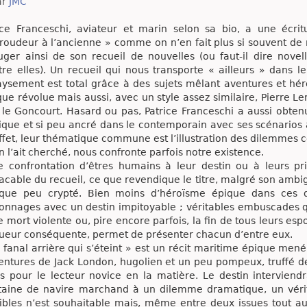
ar
JMC
ice Franceschi, aviateur et marin selon sa bio, a une écri
roudeur à l’ancienne » comme on n’en fait plus si souvent de 
uger ainsi de son recueil de nouvelles (ou faut-il dire novel
tre elles). Un recueil qui nous transporte « ailleurs » dans l
ysement est total grâce à des sujets mêlant aventures et hé
ue révolue mais aussi, avec un style assez similaire, Pierre L
 le Goncourt. Hasard ou pas, Patrice Franceschi a aussi obten
ique et si peu ancré dans le contemporain avec ses scénario
ffet, leur thématique commune est l’illustration des dilemmes c
n l’ait cherché, nous confronte parfois notre existence.
e confrontation d’êtres humains à leur destin ou à leurs pr
acable du recueil, ce que revendique le titre, malgré son ambi
que peu crypté. Bien moins d’héroïsme épique dans ces 
onnages avec un destin impitoyable ; véritables embuscades qu
e mort violente ou, pire encore parfois, la fin de tous leurs esp
ueur conséquente, permet de présenter chacun d’entre eux.
 fanal arrière qui s’éteint » est un récit maritime épique mené d
entures de Jack London, hugolien et un peu pompeux, truffé de
s pour le lecteur novice en la matière. Le destin intervien
taine de navire marchand à un dilemme dramatique, un vérit
ibles n’est souhaitable mais, même entre deux issues tout aus