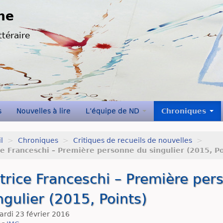
ne
ttéraire
s
Nouvelles à lire
L’équipe de ND
Chroniques
l
>
Chroniques
>
Critiques de recueils de nouvelles
>
ce Franceschi – Première personne du singulier (2015, Po
trice Franceschi – Première per
ngulier (2015, Points)
rdi 23 février 2016