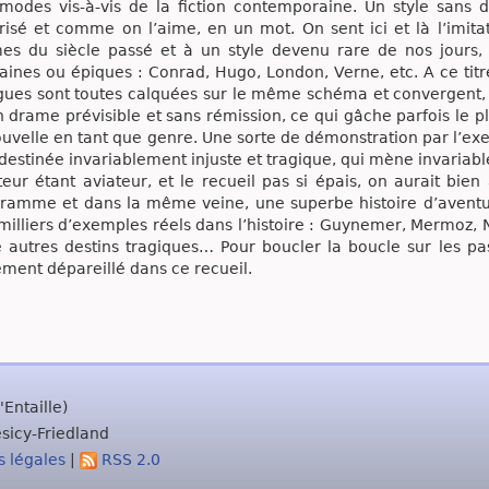
modes vis-à-vis de la fiction contemporaine. Un style sans 
risé et comme on l’aime, en un mot. On sent ici et là l’imi
es du siècle passé et à un style devenu rare de nos jours,
ines ou épiques : Conrad, Hugo, London, Verne, etc. A ce titre,
igues sont toutes calquées sur le même schéma et convergent, 
n drame prévisible et sans rémission, ce qui gâche parfois le pl
ouvelle en tant que genre. Une sorte de démonstration par l’e
destinée invariablement injuste et tragique, qui mène invariab
teur étant aviateur, et le recueil pas si épais, on aurait bi
ramme et dans la même veine, une superbe histoire d’aventur
milliers d’exemples réels dans l’histoire : Guynemer, Mermoz, 
e autres destins tragiques… Pour boucler la boucle sur les pas
ement dépareillé dans ce recueil.
Entaille)
sicy-Friedland
 légales
|
RSS 2.0