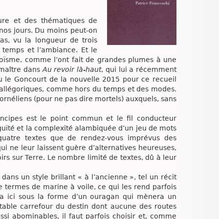
ture et des thématiques de
nos jours. Du moins peut-on
las, vu la longueur de trois
e temps et l’ambiance. Et le
roïsme, comme l’ont fait de grandes plumes à une
emaître dans
Au revoir là-haut
, qui lui a récemment
u le Goncourt de la nouvelle 2015 pour ce recueil
s allégoriques, comme hors du temps et des modes.
ornéliens (pour ne pas dire mortels) auxquels, sans
incipes est le point commun et le fil conducteur
guïté et la complexité alambiquée d’un jeu de mots
quatre textes que de rendez-vous imprévus des
i ne leur laissent guère d’alternatives heureuses,
oirs sur Terre. Le nombre limité de textes, dû à leur
ans un style brillant « à l’ancienne », tel un récit
 termes de marine à voile, ce qui les rend parfois
dra ici sous la forme d’un ouragan qui mènera un
able carrefour du destin dont aucune des routes
si abominables, il faut parfois choisir et, comme