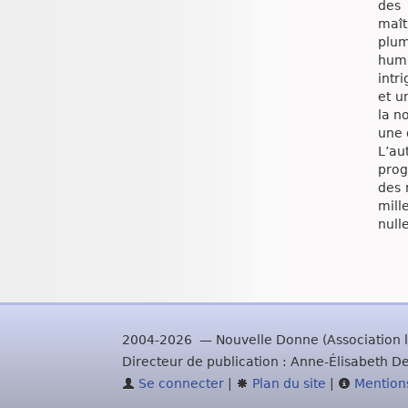
des 
maît
plum
huma
intr
et u
la n
une 
L’au
prog
des 
mill
null
2004-2026 — Nouvelle Donne (Association l'
Directeur de publication : Anne-Élisabeth De
Se connecter
|
Plan du site
|
Mentions