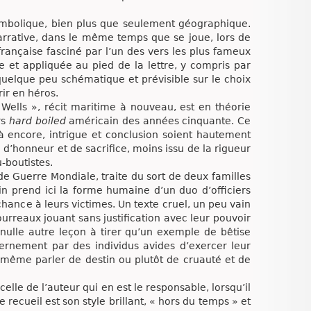
ymbolique, bien plus que seulement géographique.
arrative, dans le même temps que se joue, lors de
rançaise fasciné par l’un des vers les plus fameux
ise et appliquée au pied de la lettre, y compris par
 quelque peu schématique et prévisible sur le choix
rir en héros.
Wells », récit maritime à nouveau, est en théorie
rs
hard boiled
américain des années cinquante. Ce
là encore, intrigue et conclusion soient hautement
 d’honneur et de sacrifice, moins issu de la rigueur
-boutistes.
de Guerre Mondiale, traite du sort de deux familles
in prend ici la forme humaine d’un duo d’officiers
chance à leurs victimes. Un texte cruel, un peu vain
ourreaux jouant sans justification avec leur pouvoir
 nulle autre leçon à tirer qu’un exemple de bêtise
cernement par des individus avides d’exercer leur
il même parler de destin ou plutôt de cruauté et de
celle de l’auteur qui en est le responsable, lorsqu’il
e recueil est son style brillant, « hors du temps » et