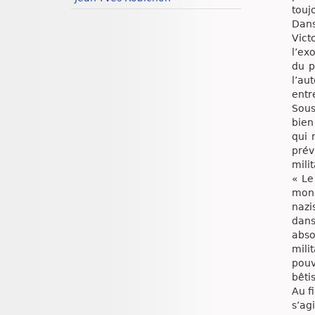
touj
Dans
Vict
l’ex
du p
l’au
entr
Sous
bien
qui 
prév
mili
« Le
mono
nazi
dans
abso
mili
pouv
bêti
Au f
s’ag