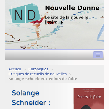
Nouvelle Donne
Le site de la nouvelle
littéraire
Accueil
>
Chroniques
>
Concours de nouvelles
Critiques de recueils de nouvelles
>
Solange Schneider : Points de fuite
Appels à textes
Solange
Nouvelles à lire
Schneider :
L’équipe de ND