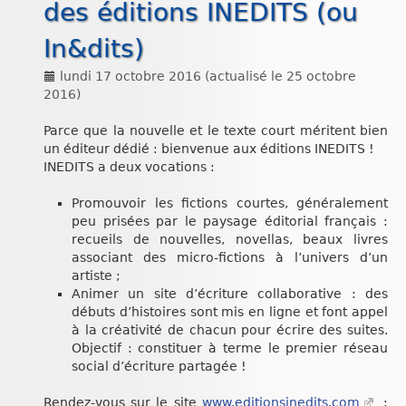
des éditions INEDITS (ou
Chroniques
In&dits)
lundi 17 octobre 2016
(actualisé le
25 octobre
2016
)
Parce que la nouvelle et le texte court méritent bien
un éditeur dédié : bienvenue aux éditions INEDITS !
INEDITS a deux vocations :
Promouvoir les fictions courtes, généralement
peu prisées par le paysage éditorial français :
recueils de nouvelles, novellas, beaux livres
associant des micro-fictions à l’univers d’un
artiste ;
Animer un site d’écriture collaborative : des
débuts d’histoires sont mis en ligne et font appel
à la créativité de chacun pour écrire des suites.
Objectif : constituer à terme le premier réseau
social d’écriture partagée !
Rendez-vous sur le site
www.editionsinedits.com
: