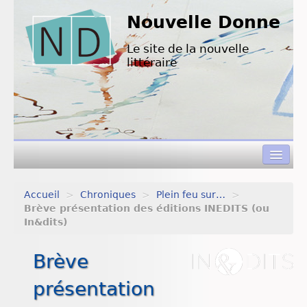
Nouvelle Donne
Le site de la nouvelle
littéraire
Accueil
>
Chroniques
>
Plein feu sur…
>
Concours de nouvelles
Brève présentation des éditions INEDITS (ou
In&dits)
Appels à textes
Brève
Nouvelles à lire
présentation
L’équipe de ND