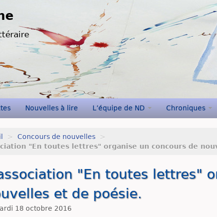
ne
ttéraire
xtes
Nouvelles à lire
L’équipe de ND
Chroniques
l
>
Concours de nouvelles
>
ociation "En toutes lettres" organise un concours de nouve
association "En toutes lettres"
uvelles et de poésie.
rdi 18 octobre 2016