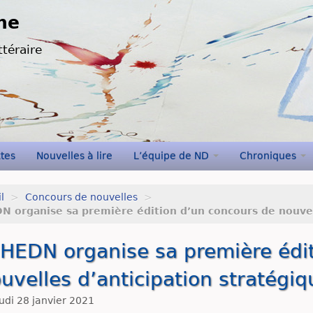
ne
ttéraire
xtes
Nouvelles à lire
L’équipe de ND
Chroniques
l
>
Concours de nouvelles
>
DN organise sa première édition d’un concours de nouvelle
IHEDN organise sa première édi
uvelles d’anticipation stratégiq
udi 28 janvier 2021