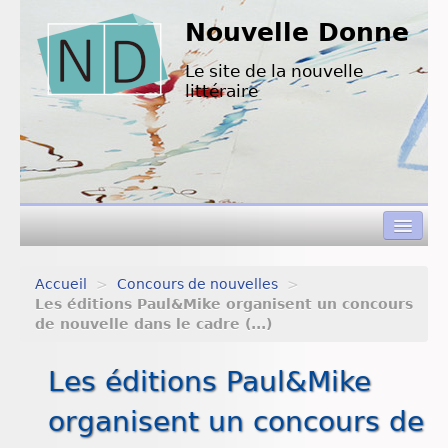
Nouvelle Donne
Le site de la nouvelle
littéraire
Accueil
>
Concours de nouvelles
>
Concours de nouvelles
Les éditions Paul&Mike organisent un concours
de nouvelle dans le cadre (...)
Appels à textes
Les éditions Paul&Mike
Nouvelles à lire
organisent un concours de
L’équipe de ND