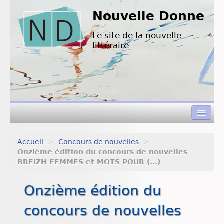
Nouvelle Donne
Le site de la nouvelle
littéraire
Accueil
>
Concours de nouvelles
>
Concours de nouvelles
Onzième édition du concours de nouvelles
BREIZH FEMMES et MOTS POUR (...)
Appels à textes
Onzième édition du
Nouvelles à lire
concours de nouvelles
L’équipe de ND