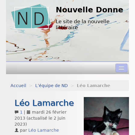
Nouvelle Donne
Le site de la nouvelle
littéraire
Accueil
>
L’équipe de ND
>
Léo Lamarche
Concours de nouvelles
Léo Lamarche
Appels à textes
1
|
mardi 26 février
Nouvelles à lire
2013
(actualisé le
2 juin
2023
)
L’équipe de ND
par
Léo Lamarche