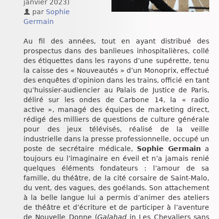
janvier 2023
)
Chroniques
par
Sophie
Germain
Au fil des années, tout en ayant distribué des
prospectus dans des banlieues inhospitalières, collé
des étiquettes dans les rayons d’une supérette, tenu
la caisse des « Nouveautés » d’un Monoprix, effectué
des enquêtes d’opinion dans les trains, officié en tant
qu’huissier-audiencier au Palais de Justice de Paris,
déliré sur les ondes de Carbone 14, la « radio
active », managé des équipes de marketing direct,
rédigé des milliers de questions de culture générale
pour des jeux télévisés, réalisé de la veille
industrielle dans la presse professionnelle, occupé un
poste de secrétaire médicale,
Sophie Germain
a
toujours eu l’imaginaire en éveil et n’a jamais renié
quelques éléments fondateurs : l’amour de sa
famille, du théâtre, de la cité corsaire de Saint-Malo,
du vent, des vagues, des goélands. Son attachement
à la belle langue lui a permis d’animer des ateliers
de théâtre et d’écriture et de participer à l’aventure
de Nouvelle Donne (
Galahad
in Les Chevaliers sans