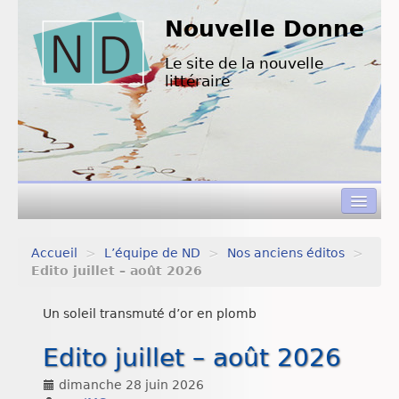
Nouvelle Donne
Le site de la nouvelle
littéraire
Accueil
>
L’équipe de ND
>
Nos anciens éditos
>
Concours de nouvelles
Edito juillet – août 2026
Appels à textes
Un soleil transmuté d’or en plomb
Nouvelles à lire
Edito juillet – août 2026
L’équipe de ND
dimanche 28 juin 2026