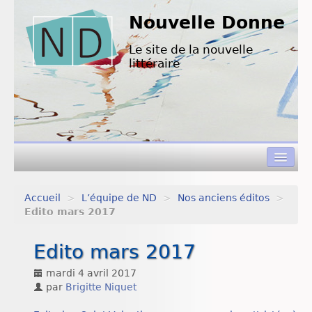
Nouvelle Donne
Le site de la nouvelle
littéraire
Accueil
>
L’équipe de ND
>
Nos anciens éditos
>
Concours de nouvelles
Edito mars 2017
Appels à textes
Edito mars 2017
Nouvelles à lire
mardi 4 avril 2017
par
Brigitte Niquet
L’équipe de ND