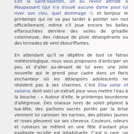
Exit la Saint-Valentin, un au revoir attristé à
Chroniques
Maupassant (qui n’a trouvé aucune dame pour lui
river son clou, quel dommage !)
, et bonjour le
printemps qui ne va pas tarder à pointer son nez
officiellement, même s’il joue encore les belles
effarouchées derrière des voiles de grisaille
cotonneuse, des rideaux de pluie désespérants ou
des tornades de vent ébouriffantes.
En attendant qu’il se dépêtre de tout ce fatras
météorologique, nous vous proposons d’anticiper un
peu et d’aller au-devant de lui avec une jolie
nouvelle qui le prend pour cadre dans un Paris
enchanteur où les désespoirs adolescents ne
résistent pas à ses charmes. C’est
Elsa valse et
valsera
, dont voici un extrait pour vous mettre l’eau à
la bouche : « Autour d’elle, le printemps bourdonne
d’allégresse. Des oiseaux ivres de soleil pépient à
tue-tête, des parfums sucrés portés par la brise
viennent lui caresser les narines, des pétales jaunes
et roses pleuvent sur ses cheveux. Couleurs, odeurs
et rumeurs se mêlent en une fête d’autant plus
exaltante qu’elle est inhabituelle. C’est si rare, un