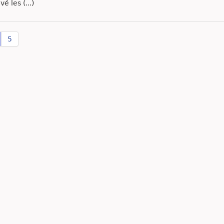
vé les (...)
5