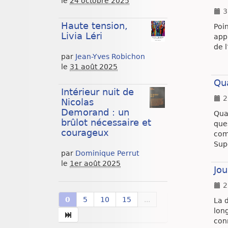
le
24 octobre 2025
3
Haute tension,
Poin
Livia Léri
appr
de l
par
Jean-Yves Robichon
le
31 août 2025
Qua
Intérieur nuit de
2
Nicolas
Demorand : un
Qua
brûlot nécessaire et
que
courageux
com
Supe
par
Dominique Perrut
le
1er août 2025
Jou
2
0
5
10
15
...
La d
lon
con