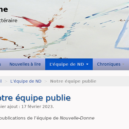
ne
ttéraire
s
Nouvelles à lire
L’équipe de ND
Chroniques
l
>
L’équipe de ND
>
Notre équipe publie
tre équipe publie
ier ajout : 17 février 2023.
publications de l’équipe de
Nouvelle-Donne