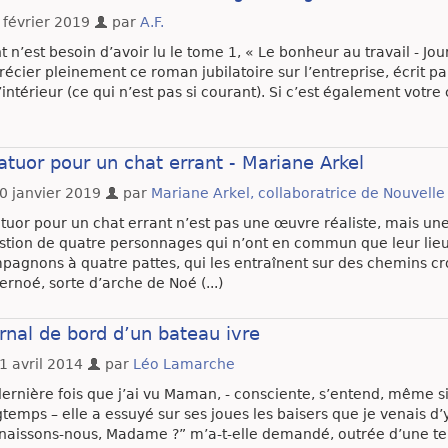
 février 2019
par
A.F.
t n’est besoin d’avoir lu le tome 1, « Le bonheur au travail - Jou
écier pleinement ce roman jubilatoire sur l’entreprise, écrit pa
’intérieur (ce qui n’est pas si courant). Si c’est également votre cas
tuor pour un chat errant - Mariane Arkel
0 janvier 2019
par
Mariane Arkel, collaboratrice de Nouvell
tuor pour un chat errant n’est pas une œuvre réaliste, mais une 
stion de quatre personnages qui n’ont en commun que leur lieu 
pagnons à quatre pattes, qui les entraînent sur des chemins c
rnoé, sorte d’arche de Noé (...)
rnal de bord d’un bateau ivre
1 avril 2014
par
Léo Lamarche
ernière fois que j’ai vu Maman, - consciente, s’entend, même si 
gtemps – elle a essuyé sur ses joues les baisers que je venais d
naissons-nous, Madame ?” m’a-t-elle demandé, outrée d’une telle