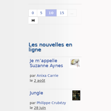
0
5
10
15
...
Les nouvelles en
ligne
Je m’appelle
Suzanne Aynes
par
Anixa Carrie
le
2 août
Jungle
par
Philippe Crubézy
le
28 juin