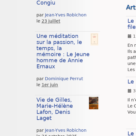
Congiu
Art
par
Jean-Yves Robichon
Le
le
23 juillet
fil
Une méditation
1
sur la passion, le
En 
temps, la
Ils 
mémoire : Le Jeune
pat
homme de Annie
une 
Ernaux
Les 
par
Dominique Perrut
Le 
le
1er juin
3
Vie de Gilles,
Il n
Marie-Hélène
Le 
Lafon, Denis
Vou
Laget
par
Jean-Yves Robichon
Le 