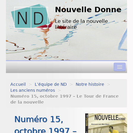
Nouvelle Donne
Le site de la nouvelle
littéraire
Accueil
>
L’équipe de ND
>
Notre histoire
>
Concours de nouvelles
Les anciens numéros
>
Numéro 15, octobre 1997 – Le Tour de France
Appels à textes
de la nouvelle
Nouvelles à lire
Numéro 15,
L’équipe de ND
octobre 1997 –