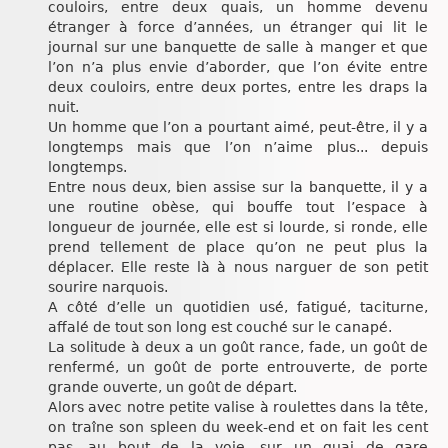
couloirs, entre deux quais, un homme devenu
étranger à force d’années, un étranger qui lit le
journal sur une banquette de salle à manger et que
l’on n’a plus envie d’aborder, que l’on évite entre
deux couloirs, entre deux portes, entre les draps la
nuit.
Un homme que l’on a pourtant aimé, peut-être, il y a
longtemps mais que l’on n’aime plus... depuis
longtemps.
Entre nous deux, bien assise sur la banquette, il y a
une routine obèse, qui bouffe tout l’espace à
longueur de journée, elle est si lourde, si ronde, elle
prend tellement de place qu’on ne peut plus la
déplacer. Elle reste là à nous narguer de son petit
sourire narquois.
A côté d’elle un quotidien usé, fatigué, taciturne,
affalé de tout son long est couché sur le canapé.
La solitude à deux a un goût rance, fade, un goût de
renfermé, un goût de porte entrouverte, de porte
grande ouverte, un goût de départ.
Alors avec notre petite valise à roulettes dans la tête,
on traîne son spleen du week-end et on fait les cent
pas, au bout de la voie, sur un quai de gare