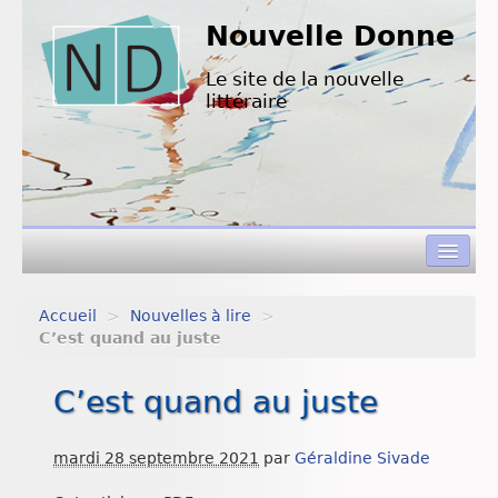
Nouvelle Donne
Le site de la nouvelle
littéraire
Accueil
>
Nouvelles à lire
>
Concours de nouvelles
C’est quand au juste
Appels à textes
C’est quand au juste
Nouvelles à lire
mardi 28 septembre 2021
par
Géraldine Sivade
L’équipe de ND