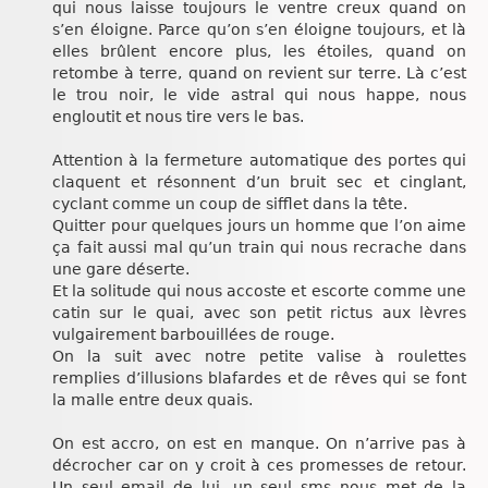
qui nous laisse toujours le ventre creux quand on
s’en éloigne. Parce qu’on s’en éloigne toujours, et là
elles brûlent encore plus, les étoiles, quand on
retombe à terre, quand on revient sur terre. Là c’est
le trou noir, le vide astral qui nous happe, nous
engloutit et nous tire vers le bas.
Attention à la fermeture automatique des portes qui
claquent et résonnent d’un bruit sec et cinglant,
cyclant comme un coup de sifflet dans la tête.
Quitter pour quelques jours un homme que l’on aime
ça fait aussi mal qu’un train qui nous recrache dans
une gare déserte.
Et la solitude qui nous accoste et escorte comme une
catin sur le quai, avec son petit rictus aux lèvres
vulgairement barbouillées de rouge.
On la suit avec notre petite valise à roulettes
remplies d’illusions blafardes et de rêves qui se font
la malle entre deux quais.
On est accro, on est en manque. On n’arrive pas à
décrocher car on y croit à ces promesses de retour.
Un seul email de lui, un seul sms nous met de la