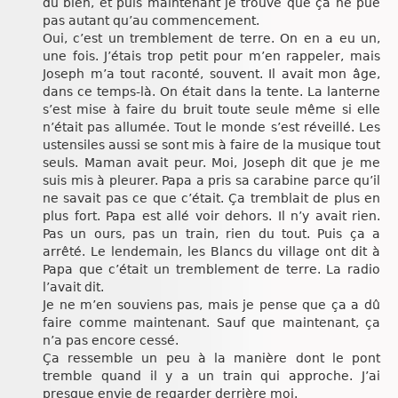
du bien, et puis maintenant je trouve que ça ne pue
pas autant qu’au commencement.
Oui, c’est un tremblement de terre. On en a eu un,
une fois. J’étais trop petit pour m’en rappeler, mais
Joseph m’a tout raconté, souvent. Il avait mon âge,
dans ce temps-là. On était dans la tente. La lanterne
s’est mise à faire du bruit toute seule même si elle
n’était pas allumée. Tout le monde s’est réveillé. Les
ustensiles aussi se sont mis à faire de la musique tout
seuls. Maman avait peur. Moi, Joseph dit que je me
suis mis à pleurer. Papa a pris sa carabine parce qu’il
ne savait pas ce que c’était. Ça tremblait de plus en
plus fort. Papa est allé voir dehors. Il n’y avait rien.
Pas un ours, pas un train, rien du tout. Puis ça a
arrêté. Le lendemain, les Blancs du village ont dit à
Papa que c’était un tremblement de terre. La radio
l’avait dit.
Je ne m’en souviens pas, mais je pense que ça a dû
faire comme maintenant. Sauf que maintenant, ça
n’a pas encore cessé.
Ça ressemble un peu à la manière dont le pont
tremble quand il y a un train qui approche. J’ai
presque envie de regarder derrière moi.