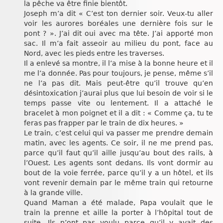
la pêche va être finie bientôt.
Joseph m’a dit « C’est ton dernier soir. Veux-tu aller
voir les aurores boréales une dernière fois sur le
pont ? ». J’ai dit oui avec ma tête. J’ai apporté mon
sac. Il m’a fait asseoir au milieu du pont, face au
Nord, avec les pieds entre les traverses.
Il a enlevé sa montre, il l’a mise à la bonne heure et il
me l’a donnée. Pas pour toujours, je pense, même s’il
ne l’a pas dit. Mais peut-être qu’il trouve qu’en
désintoxication j’aurai plus que lui besoin de voir si le
temps passe vite ou lentement. Il a attaché le
bracelet à mon poignet et il a dit : « Comme ça, tu te
feras pas frapper par le train de dix heures. »
Le train, c’est celui qui va passer me prendre demain
matin, avec les agents. Ce soir, il ne me prend pas,
parce qu’il faut qu’il aille jusqu’au bout des rails, à
l’Ouest. Les agents sont dedans. Ils vont dormir au
bout de la voie ferrée, parce qu’il y a un hôtel, et ils
vont revenir demain par le même train qui retourne
à la grande ville.
Quand Maman a été malade, Papa voulait que le
train la prenne et aille la porter à l’hôpital tout de
suite. Ils n’ont pas voulu parce qu’il y avait des