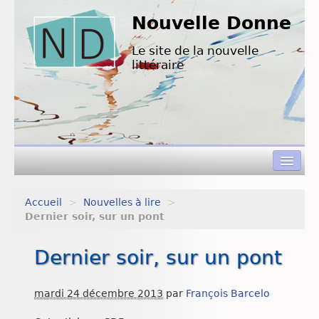
Nouvelle Donne
Le site de la nouvelle
littéraire
Accueil
>
Nouvelles à lire
>
Concours de nouvelles
Dernier soir, sur un pont
Appels à textes
Dernier soir, sur un pont
Nouvelles à lire
mardi 24 décembre 2013
par
François Barcelo
L’équipe de ND