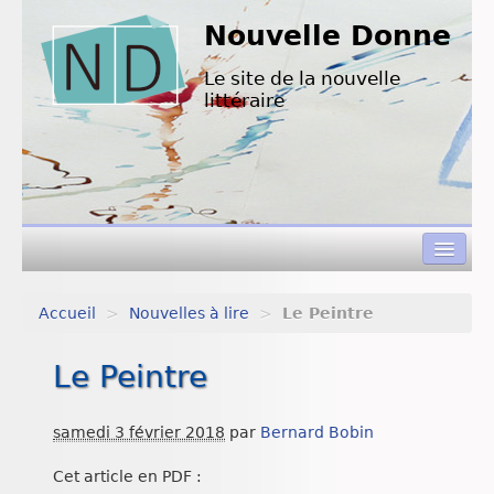
Nouvelle Donne
Le site de la nouvelle
littéraire
Accueil
>
Nouvelles à lire
>
Le Peintre
Concours de nouvelles
Le Peintre
Appels à textes
Nouvelles à lire
samedi 3 février 2018
par
Bernard Bobin
L’équipe de ND
Cet article en PDF :