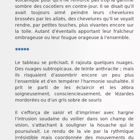
volcanique pour qu’il ne renforce pas trop la gamme
sombre des cocotiers en contre-jour. Il se disait qu’il
avait toujours aimé peindre leurs chevelures
brossées par les alizés, des chevelures qu’il se voyait
rendre, par petites touches, plus vivantes encore sur
la toile. Autant d’éventails apportant leur fraîcheur
ombrageuse ou leur fougue orageuse à l’ensemble.
*****
Le tableau se précisait. Il rajouta quelques nuages.
Des nuages subtropicaux, de teinte anthracite ; mais
ils risquaient d’assombrir encore un peu plus
l’ensemble et d’en tempérer l’harmonie souhaitée. Il
prit le parti de les éclaircir et les zébra
soigneusement, consciencieusement, de lézardes
mordorées ou d’un gris sobre de souris
Il s’efforça de saisir et d’imprimer avec hargne
l’intrusion soudaine du voilier dans son champ de
vision, s’attachant à souligner la houache qui le
poursuivait. Le rendu de la vie par la rythmique
irrésistible mais coordonnée des mouvements du