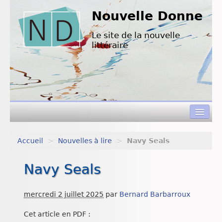
Nouvelle Donne
Le site de la nouvelle
littéraire
Accueil
>
Nouvelles à lire
>
Navy Seals
Concours de nouvelles
Navy Seals
Appels à textes
Nouvelles à lire
mercredi 2 juillet 2025
par
Bernard Barbarroux
L’équipe de ND
Cet article en PDF :