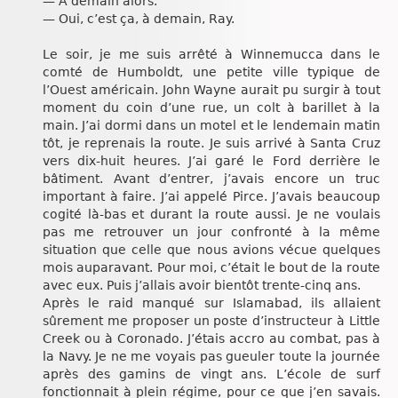
— A demain alors.
— Oui, c’est ça, à demain, Ray.
Le soir, je me suis arrêté à Winnemucca dans le
comté de Humboldt, une petite ville typique de
l’Ouest américain. John Wayne aurait pu surgir à tout
moment du coin d’une rue, un colt à barillet à la
main. J’ai dormi dans un motel et le lendemain matin
tôt, je reprenais la route. Je suis arrivé à Santa Cruz
vers dix-huit heures. J’ai garé le Ford derrière le
bâtiment. Avant d’entrer, j’avais encore un truc
important à faire. J’ai appelé Pirce. J’avais beaucoup
cogité là-bas et durant la route aussi. Je ne voulais
pas me retrouver un jour confronté à la même
situation que celle que nous avions vécue quelques
mois auparavant. Pour moi, c’était le bout de la route
avec eux. Puis j’allais avoir bientôt trente-cinq ans.
Après le raid manqué sur Islamabad, ils allaient
sûrement me proposer un poste d’instructeur à Little
Creek ou à Coronado. J’étais accro au combat, pas à
la Navy. Je ne me voyais pas gueuler toute la journée
après des gamins de vingt ans. L’école de surf
fonctionnait à plein régime, pour ce que j’en savais.