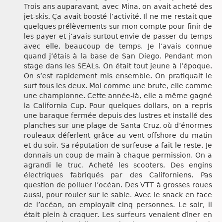
Trois ans auparavant, avec Mina, on avait acheté des
jet-skis. Ça avait boosté l’activité. Il ne me restait que
quelques prélèvements sur mon compte pour finir de
les payer et j’avais surtout envie de passer du temps
avec elle, beaucoup de temps. Je l’avais connue
quand j’étais à la base de San Diego. Pendant mon
stage dans les SEALs. On était tout jeune à l’époque.
On s’est rapidement mis ensemble. On pratiquait le
surf tous les deux. Moi comme une brute, elle comme
une championne. Cette année-là, elle a même gagné
la California Cup. Pour quelques dollars, on a repris
une baraque fermée depuis des lustres et installé des
planches sur une plage de Santa Cruz, où d’énormes
rouleaux déferlent grâce au vent offshore du matin
et du soir. Sa réputation de surfeuse a fait le reste. Je
donnais un coup de main à chaque permission. On a
agrandi le truc. Acheté les scooters. Des engins
électriques fabriqués par des Californiens. Pas
question de polluer l’océan. Des VTT à grosses roues
aussi, pour rouler sur le sable. Avec le snack en face
de l’océan, on employait cinq personnes. Le soir, il
était plein à craquer. Les surfeurs venaient dîner en