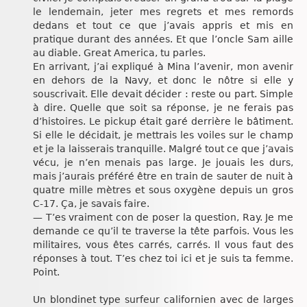
le lendemain, jeter mes regrets et mes remords
dedans et tout ce que j’avais appris et mis en
pratique durant des années. Et que l’oncle Sam aille
au diable. Great America, tu parles.
En arrivant, j’ai expliqué à Mina l’avenir, mon avenir
en dehors de la Navy, et donc le nôtre si elle y
souscrivait. Elle devait décider : reste ou part. Simple
à dire. Quelle que soit sa réponse, je ne ferais pas
d’histoires. Le pickup était garé derrière le bâtiment.
Si elle le décidait, je mettrais les voiles sur le champ
et je la laisserais tranquille. Malgré tout ce que j’avais
vécu, je n’en menais pas large. Je jouais les durs,
mais j’aurais préféré être en train de sauter de nuit à
quatre mille mètres et sous oxygène depuis un gros
C-17. Ça, je savais faire.
— T’es vraiment con de poser la question, Ray. Je me
demande ce qu’il te traverse la tête parfois. Vous les
militaires, vous êtes carrés, carrés. Il vous faut des
réponses à tout. T’es chez toi ici et je suis ta femme.
Point.
Un blondinet type surfeur californien avec de larges