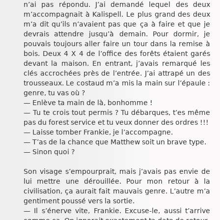
n’ai pas répondu. J’ai demandé lequel des deux
m’accompagnait à Kalispell. Le plus grand des deux
m’a dit qu’ils n’avaient pas que ça à faire et que je
devrais attendre jusqu’à demain. Pour dormir, je
pouvais toujours aller faire un tour dans la remise à
bois. Deux 4 X 4 de l’office des forêts étaient garés
devant la maison. En entrant, j’avais remarqué les
clés accrochées près de l’entrée. J’ai attrapé un des
trousseaux. Le costaud m’a mis la main sur l’épaule :
genre, tu vas où ?
— Enlève ta main de là, bonhomme !
— Tu te crois tout permis ? Tu débarques, t’es même
pas du forest service et tu veux donner des ordres !!!
— Laisse tomber Frankie, je l’accompagne.
— T’as de la chance que Matthew soit un brave type.
— Sinon quoi ?
Son visage s’empourprait, mais j’avais pas envie de
lui mettre une dérouillée. Pour mon retour à la
civilisation, ça aurait fait mauvais genre. L’autre m’a
gentiment poussé vers la sortie.
— Il s’énerve vite, Frankie. Excuse-le, aussi t’arrive