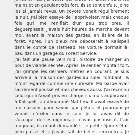
mains et en gueulant très fort. Ils se sont enfuis. Je ne
les ai jamais revus. Un coyote venait régulièrement
la nuit. J’ai bien essayé de l’apprivoiser, mais chaque
fois qu’il me reniflait d’un peu trop près, il
déguerpissait. J’avais huit heures de marche devant
moi, avant la maison des gardes, en lisière de la
forêt. Après, l’un d’eux me déposerait à Kalispell
dans le comté de Flathead. Ma voiture dormait là-
bas, dans un garage du Forest Service.
J’ai fait une pause vers midi, histoire de manger un
bout de viande séchée. Après, le sentier montait fort,
j’ai grimpé les derniers mètres en courant. Je suis
arrivé à la maison des gardes au soleil tombant. Ils
m’ont regardé comme une curiosité. Ma barbe avait
sacrément poussé et mes cheveux aussi. J’ai reconnu
celui qui m’avait pris en charge six mois auparavant
à Kalispell. Un dénommé Matthew. Il avait essayé de
me cuisiner pour savoir qui j’étais et pourquoi je
venais m’exiler dans le coin. Je lui avais dit de
s’occuper de ses oignons, il n’avait pas insisté. L’air
moqueur, ils m’ont demandé si le petit séjour s’était
bien passé et si j’avais fait de belles rencontres. Je