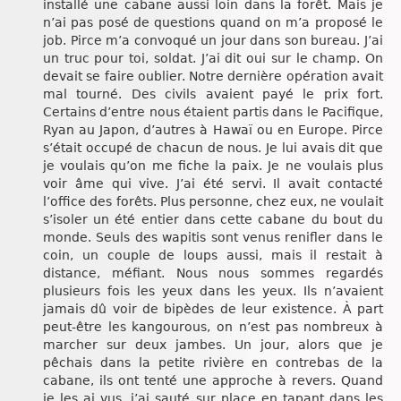
installé une cabane aussi loin dans la forêt. Mais je
n’ai pas posé de questions quand on m’a proposé le
job. Pirce m’a convoqué un jour dans son bureau. J’ai
un truc pour toi, soldat. J’ai dit oui sur le champ. On
devait se faire oublier. Notre dernière opération avait
mal tourné. Des civils avaient payé le prix fort.
Certains d’entre nous étaient partis dans le Pacifique,
Ryan au Japon, d’autres à Hawaï ou en Europe. Pirce
s’était occupé de chacun de nous. Je lui avais dit que
je voulais qu’on me fiche la paix. Je ne voulais plus
voir âme qui vive. J’ai été servi. Il avait contacté
l’office des forêts. Plus personne, chez eux, ne voulait
s’isoler un été entier dans cette cabane du bout du
monde. Seuls des wapitis sont venus renifler dans le
coin, un couple de loups aussi, mais il restait à
distance, méfiant. Nous nous sommes regardés
plusieurs fois les yeux dans les yeux. Ils n’avaient
jamais dû voir de bipèdes de leur existence. À part
peut-être les kangourous, on n’est pas nombreux à
marcher sur deux jambes. Un jour, alors que je
pêchais dans la petite rivière en contrebas de la
cabane, ils ont tenté une approche à revers. Quand
je les ai vus, j’ai sauté sur place en tapant dans les