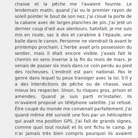
chasse et la pêche me l’avaient fournie. Le
lendemain matin, quand j’ai vu le premier rayon de
soleil pointer le bout de son nez, j’ai cloué la porte de
la cabane avec de larges planches de pin. J’ai jeté un
dernier coup d’œil aux alentours. Satisfait, je me suis
mis en route, sac à dos et carabine à l’épaule, une
balle dans le canon. Personne ne viendrait là avant le
printemps prochain. L’herbe avait pris possession du
sentier, mais il était encore visible. J’avais fait le
chemin en sens inverse à la fin du mois de mars. Je
venais de passer six mois dans ce coin perdu au pied
des rocheuses. L’endroit est parc national. Pas le
genre dans lequel tu peux transiger avec la loi. S’il y
a des interdictions de pêche ou de chasse, vaut
mieux les respecter. Sinon, tu risques gros, prison et
amendes. Quand je suis parti m’installer, ils
m’avaient proposé un téléphone satellite. J’ai refusé.
Être coupé du monde me convenait parfaitement. J’ai
quand même été survolé une fois par un hélicoptère
qui avait ma position GPS. J’ai fait de grands signes,
comme quoi tout roulait et ils ont fichu le camp. Je
n’ai jamais très bien compris pourquoi ils avaient