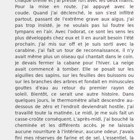
chaque oreille et j’ai pressé fort avec les deux mains.
Pour la mise en route, j’ai appuyé avec le
coude. Quand j’ai déclenché, le son s’est infiltré
partout, passant de l’extrême grave aux aigus. J’ai
pas trop insisté, je ne voulais pas lui foutre les
tympans en l’air. Avec l’odorat, ce sont les sens les
plus développés chez eux et il en aurait besoin l’été
prochain. J’ai mis sur off et je suis sorti avec la
carabine. J’ai fait un tour de reconnaissance, il n’y
avait même plus un oiseau qui chantait dans le coin.
Je devais fermer la cabane pour l’hiver. La neige
avait commencé à tomber. Elle se posait sur les
aiguilles des sapins, sur les feuilles des buissons ou
sur les branches des arbres et fondait en minuscules
gouttes d’eau au retour du premier rayon de
soleil. Bientôt, ce serait une autre histoire. Dans
quelques jours, le thermomètre allait descendre au-
dessous de zéro et l’endroit deviendrait hostile. J’ai
travaillé toute la matinée. Le midi, je me suis fait un
casse-croûte conséquent. L’après-midi, j’ai bouché la
cheminée et les différents accès. Je ne laissais
aucune nourriture à l’intérieur, aucune odeur. J’avais
fini mes réserves de farine et de sel. L’essentiel, la