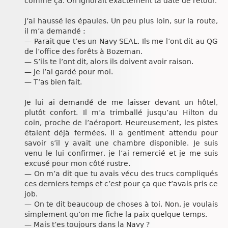
comme ça. On ignorait exactement ta date de retour.
J’ai haussé les épaules. Un peu plus loin, sur la route,
il m’a demandé :
— Parait que t’es un Navy SEAL. Ils me l’ont dit au QG
de l’office des forêts à Bozeman.
— S’ils te l’ont dit, alors ils doivent avoir raison.
— Je l’ai gardé pour moi.
— T’as bien fait.
Je lui ai demandé de me laisser devant un hôtel,
plutôt confort. Il m’a trimballé jusqu’au Hilton du
coin, proche de l’aéroport. Heureusement, les pistes
étaient déjà fermées. Il a gentiment attendu pour
savoir s’il y avait une chambre disponible. Je suis
venu le lui confirmer, je l’ai remercié et je me suis
excusé pour mon côté rustre.
— On m’a dit que tu avais vécu des trucs compliqués
ces derniers temps et c’est pour ça que t’avais pris ce
job.
— On te dit beaucoup de choses à toi. Non, je voulais
simplement qu’on me fiche la paix quelque temps.
— Mais t’es toujours dans la Navy ?