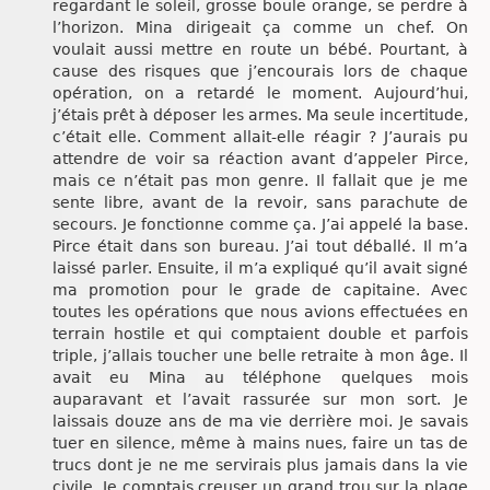
regardant le soleil, grosse boule orange, se perdre à
l’horizon. Mina dirigeait ça comme un chef. On
voulait aussi mettre en route un bébé. Pourtant, à
cause des risques que j’encourais lors de chaque
opération, on a retardé le moment. Aujourd’hui,
j’étais prêt à déposer les armes. Ma seule incertitude,
c’était elle. Comment allait-elle réagir ? J’aurais pu
attendre de voir sa réaction avant d’appeler Pirce,
mais ce n’était pas mon genre. Il fallait que je me
sente libre, avant de la revoir, sans parachute de
secours. Je fonctionne comme ça. J’ai appelé la base.
Pirce était dans son bureau. J’ai tout déballé. Il m’a
laissé parler. Ensuite, il m’a expliqué qu’il avait signé
ma promotion pour le grade de capitaine. Avec
toutes les opérations que nous avions effectuées en
terrain hostile et qui comptaient double et parfois
triple, j’allais toucher une belle retraite à mon âge. Il
avait eu Mina au téléphone quelques mois
auparavant et l’avait rassurée sur mon sort. Je
laissais douze ans de ma vie derrière moi. Je savais
tuer en silence, même à mains nues, faire un tas de
trucs dont je ne me servirais plus jamais dans la vie
civile. Je comptais creuser un grand trou sur la plage