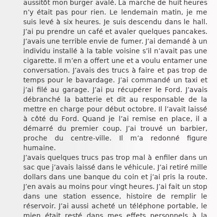
aussitôt mon burger avalé. La marche de huit heures
n’y était pas pour rien. Le lendemain matin, je me
suis levé à six heures. Je suis descendu dans le hall.
J’ai pu prendre un café et avaler quelques pancakes.
J’avais une terrible envie de fumer. J’ai demandé à un
individu installé à la table voisine s’il n’avait pas une
cigarette. Il m’en a offert une et a voulu entamer une
conversation. J’avais des trucs à faire et pas trop de
temps pour le bavardage. J’ai commandé un taxi et
j’ai filé au garage. J’ai pu récupérer le Ford. J’avais
débranché la batterie et dit au responsable de la
mettre en charge pour début octobre. Il l’avait laissé
à côté du Ford. Quand je l’ai remise en place, il a
démarré du premier coup. J’ai trouvé un barbier,
proche du centre-ville. Il m’a redonné figure
humaine.
J’avais quelques trucs pas trop mal à enfiler dans un
sac que j’avais laissé dans le véhicule. J’ai retiré mille
dollars dans une banque du coin et j’ai pris la route.
J’en avais au moins pour vingt heures. J’ai fait un stop
dans une station essence, histoire de remplir le
réservoir. J’ai aussi acheté un téléphone portable, le
mien était resté dans mes effets personnels à la