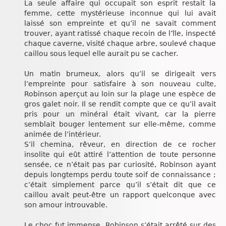
La seule affaire qui occupait son esprit restait la
femme, cette mystérieuse inconnue qui lui avait
laissé son empreinte et qu’il ne savait comment
trouver, ayant ratissé chaque recoin de l’île, inspecté
chaque caverne, visité chaque arbre, soulevé chaque
caillou sous lequel elle aurait pu se cacher.
Un matin brumeux, alors qu’il se dirigeait vers
l’empreinte pour satisfaire à son nouveau culte,
Robinson aperçut au loin sur la plage une espèce de
gros galet noir. Il se rendit compte que ce qu’il avait
pris pour un minéral était vivant, car la pierre
semblait bouger lentement sur elle-même, comme
animée de l’intérieur.
S’il chemina, rêveur, en direction de ce rocher
insolite qui eût attiré l’attention de toute personne
sensée, ce n’était pas par curiosité, Robinson ayant
depuis longtemps perdu toute soif de connaissance ;
c’était simplement parce qu’il s’était dit que ce
caillou avait peut-être un rapport quelconque avec
son amour introuvable.
Le choc fut immense. Robinson s’était arrêté sur des