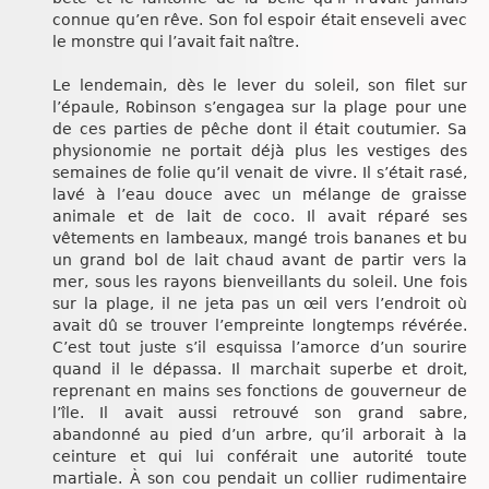
connue qu’en rêve. Son fol espoir était enseveli avec
le monstre qui l’avait fait naître.
Le lendemain, dès le lever du soleil, son filet sur
l’épaule, Robinson s’engagea sur la plage pour une
de ces parties de pêche dont il était coutumier. Sa
physionomie ne portait déjà plus les vestiges des
semaines de folie qu’il venait de vivre. Il s’était rasé,
lavé à l’eau douce avec un mélange de graisse
animale et de lait de coco. Il avait réparé ses
vêtements en lambeaux, mangé trois bananes et bu
un grand bol de lait chaud avant de partir vers la
mer, sous les rayons bienveillants du soleil. Une fois
sur la plage, il ne jeta pas un œil vers l’endroit où
avait dû se trouver l’empreinte longtemps révérée.
C’est tout juste s’il esquissa l’amorce d’un sourire
quand il le dépassa. Il marchait superbe et droit,
reprenant en mains ses fonctions de gouverneur de
l’île. Il avait aussi retrouvé son grand sabre,
abandonné au pied d’un arbre, qu’il arborait à la
ceinture et qui lui conférait une autorité toute
martiale. À son cou pendait un collier rudimentaire