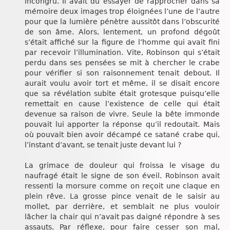
incongru. Il avait dû essayer de rapprocher dans sa
mémoire deux images trop éloignées l’une de l’autre
pour que la lumière pénètre aussitôt dans l’obscurité
de son âme. Alors, lentement, un profond dégoût
s’était affiché sur la figure de l’homme qui avait fini
par recevoir l’illumination. Vite, Robinson qui s’était
perdu dans ses pensées se mit à chercher le crabe
pour vérifier si son raisonnement tenait debout. Il
aurait voulu avoir tort et même, il se disait encore
que sa révélation subite était grotesque puisqu’elle
remettait en cause l’existence de celle qui était
devenue sa raison de vivre. Seule la bête immonde
pouvait lui apporter la réponse qu’il redoutait. Mais
où pouvait bien avoir décampé ce satané crabe qui,
l’instant d’avant, se tenait juste devant lui ?
La grimace de douleur qui froissa le visage du
naufragé était le signe de son éveil. Robinson avait
ressenti la morsure comme on reçoit une claque en
plein rêve. La grosse pince venait de le saisir au
mollet, par derrière, et semblait ne plus vouloir
lâcher la chair qui n’avait pas daigné répondre à ses
assauts. Par réflexe, pour faire cesser son mal,