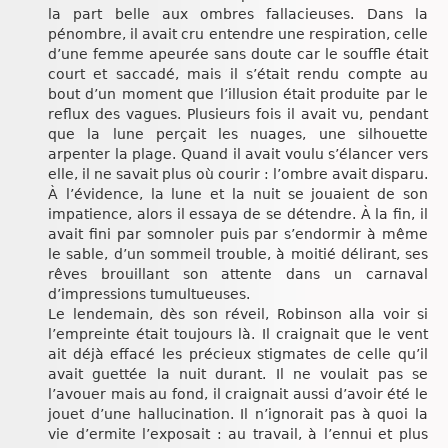
la part belle aux ombres fallacieuses. Dans la
pénombre, il avait cru entendre une respiration, celle
d’une femme apeurée sans doute car le souffle était
court et saccadé, mais il s’était rendu compte au
bout d’un moment que l’illusion était produite par le
reflux des vagues. Plusieurs fois il avait vu, pendant
que la lune perçait les nuages, une silhouette
arpenter la plage. Quand il avait voulu s’élancer vers
elle, il ne savait plus où courir : l’ombre avait disparu.
À l’évidence, la lune et la nuit se jouaient de son
impatience, alors il essaya de se détendre. À la fin, il
avait fini par somnoler puis par s’endormir à même
le sable, d’un sommeil trouble, à moitié délirant, ses
rêves brouillant son attente dans un carnaval
d’impressions tumultueuses.
Le lendemain, dès son réveil, Robinson alla voir si
l’empreinte était toujours là. Il craignait que le vent
ait déjà effacé les précieux stigmates de celle qu’il
avait guettée la nuit durant. Il ne voulait pas se
l’avouer mais au fond, il craignait aussi d’avoir été le
jouet d’une hallucination. Il n’ignorait pas à quoi la
vie d’ermite l’exposait : au travail, à l’ennui et plus