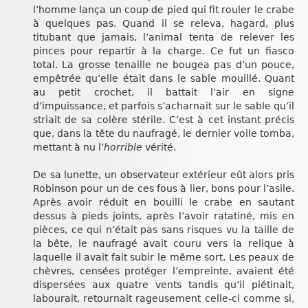
l’homme lança un coup de pied qui fit rouler le crabe
à quelques pas. Quand il se releva, hagard, plus
titubant que jamais, l’animal tenta de relever les
pinces pour repartir à la charge. Ce fut un fiasco
total. La grosse tenaille ne bougea pas d’un pouce,
empêtrée qu’elle était dans le sable mouillé. Quant
au petit crochet, il battait l’air en signe
d’impuissance, et parfois s’acharnait sur le sable qu’il
striait de sa colère stérile. C’est à cet instant précis
que, dans la tête du naufragé, le dernier voile tomba,
mettant à nu l’
horrible
vérité.
De sa lunette, un observateur extérieur eût alors pris
Robinson pour un de ces fous à lier, bons pour l’asile.
Après avoir réduit en bouilli le crabe en sautant
dessus à pieds joints, après l’avoir ratatiné, mis en
pièces, ce qui n’était pas sans risques vu la taille de
la bête, le naufragé avait couru vers la relique à
laquelle il avait fait subir le même sort. Les peaux de
chèvres, censées protéger l’empreinte, avaient été
dispersées aux quatre vents tandis qu’il piétinait,
labourait, retournait rageusement celle-ci comme si,