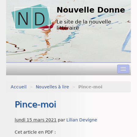
Nouvelle Donne
Le site de la nouvelle
littéraire
Accueil
>
Nouvelles à lire
>
Pince-moi
Concours de nouvelles
Pince-moi
Appels à textes
Nouvelles à lire
lundi 15 mars 2021
par
Lilian Devigne
L’équipe de ND
Cet article en PDF :