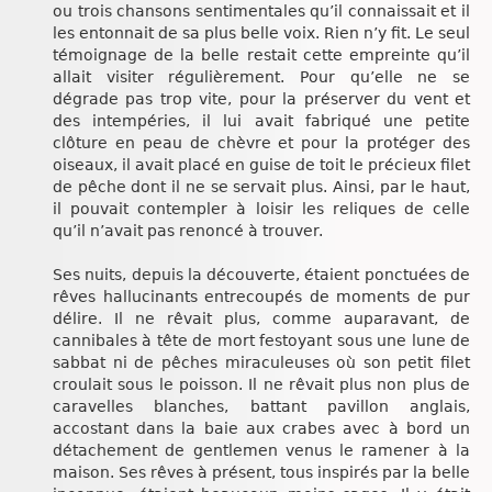
ou trois chansons sentimentales qu’il connaissait et il
les entonnait de sa plus belle voix. Rien n’y fit. Le seul
témoignage de la belle restait cette empreinte qu’il
allait visiter régulièrement. Pour qu’elle ne se
dégrade pas trop vite, pour la préserver du vent et
des intempéries, il lui avait fabriqué une petite
clôture en peau de chèvre et pour la protéger des
oiseaux, il avait placé en guise de toit le précieux filet
de pêche dont il ne se servait plus. Ainsi, par le haut,
il pouvait contempler à loisir les reliques de celle
qu’il n’avait pas renoncé à trouver.
Ses nuits, depuis la découverte, étaient ponctuées de
rêves hallucinants entrecoupés de moments de pur
délire. Il ne rêvait plus, comme auparavant, de
cannibales à tête de mort festoyant sous une lune de
sabbat ni de pêches miraculeuses où son petit filet
croulait sous le poisson. Il ne rêvait plus non plus de
caravelles blanches, battant pavillon anglais,
accostant dans la baie aux crabes avec à bord un
détachement de gentlemen venus le ramener à la
maison. Ses rêves à présent, tous inspirés par la belle