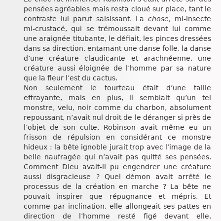
pensées agréables mais resta cloué sur place, tant le
contraste lui parut saisissant. La
chose
, mi-insecte
mi-crustacé, qui se trémoussait devant lui comme
une araignée titubante, le défiait, les pinces dressées
dans sa direction, entamant une danse folle, la danse
d’une créature claudicante et arachnéenne, une
créature aussi éloignée de l’homme par sa nature
que la fleur l’est du cactus.
Non seulement le tourteau était d’une taille
effrayante, mais en plus, il semblait qu’un tel
monstre, velu, noir comme du charbon, absolument
repoussant, n’avait nul droit de le déranger si près de
l’objet de son culte. Robinson avait même eu un
frisson de répulsion en considérant ce monstre
hideux : la bête ignoble jurait trop avec l’image de la
belle naufragée qui n’avait pas quitté ses pensées.
Comment Dieu avait-il pu engendrer une créature
aussi disgracieuse ? Quel démon avait arrêté le
processus de la création en marche ? La bête ne
pouvait inspirer que répugnance et mépris. Et
comme par inclination, elle allongeait ses pattes en
direction de l’homme resté figé devant elle,