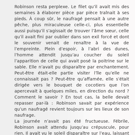
Robinson resta perplexe. Le filet qu’il avait mis des
semaines à élaborer pièce par pièce traînait à ses
pieds. À coup sûr, le naufragé pensait à une autre
pêche, plus miraculeuse celle-ci, plus essentielle
aussi puisqu’il s’agissait de trouver l’âme sœur, celle
qu’il avait fini par oublier dans son exil forcé et dont
le souvenir venait de renaître à la vue de
l’empreinte. Plein d’espoir, à l’abri des dunes,
l’homme attendit jusqu’au coucher du soleil
l’apparition de celle qui avait posé la poitrine sur le
sable. Elle n’avait pu disparaître par enchantement.
Peut-être était-elle partie visiter l’île qu’elle ne
connaissait pas ? Peut-être qu’affamée, elle s’était
dirigée vers le bouquet de cocotiers que l’on
apercevait à quelques miles, en direction du nord ?
Comment le savoir ? En tout cas, la belle devait
repasser par-là : Robinson savait par expérience
qu’un naufragé revient toujours sur les lieux de son
naufrage.
La journée n’avait pas été fructueuse. Fébrile,
Robinson avait attendu jusqu’au crépuscule, pour
rien. Il avait vu le soleil disparaître sur l’eau, laissant