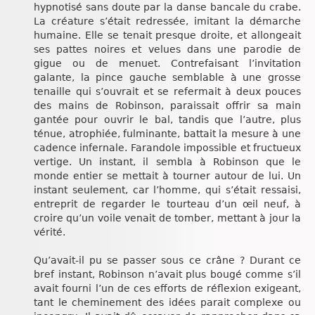
hypnotisé sans doute par la danse bancale du crabe.
La créature s’était redressée, imitant la démarche
humaine. Elle se tenait presque droite, et allongeait
ses pattes noires et velues dans une parodie de
gigue ou de menuet. Contrefaisant l’invitation
galante, la pince gauche semblable à une grosse
tenaille qui s’ouvrait et se refermait à deux pouces
des mains de Robinson, paraissait offrir sa main
gantée pour ouvrir le bal, tandis que l’autre, plus
ténue, atrophiée, fulminante, battait la mesure à une
cadence infernale. Farandole impossible et fructueux
vertige. Un instant, il sembla à Robinson que le
monde entier se mettait à tourner autour de lui. Un
instant seulement, car l’homme, qui s’était ressaisi,
entreprit de regarder le tourteau d’un œil neuf, à
croire qu’un voile venait de tomber, mettant à jour la
vérité.
Qu’avait-il pu se passer sous ce crâne ? Durant ce
bref instant, Robinson n’avait plus bougé comme s’il
avait fourni l’un de ces efforts de réflexion exigeant,
tant le cheminement des idées parait complexe ou