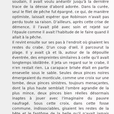
soudain, il avait voulu anéantir jusqu’à la dernière
trace de la déesse d’abord adorée. Dans la curée,
seul le filet de pêche fut épargné, ce qui, de manière
optimiste, laissait espérer que Robinson n’avait pas
perdu toute sa raison. D’ailleurs, après cette crise de
démence, il l’avait plié avec soin et rejeté sur
l’épaule comme il avait l’habitude de le faire quand il
allait à la pêche.
Il revint ensuite sur ses pas à l’endroit où gisaient les
restes du crabe. D’un coup d’œil, il parcourut la
plage. Il y avait çà et là, autour de la dépouille
éventrée, des empreintes similaires à celle qu’il avait
longtemps idolâtrée. Il jeta un regard sur le crabe, il
n’en restait rien. La carapace brisée était en partie
ensevelie sous le sable. Seules deux pinces noires
émergeaient du monticule, comme une croix sur une
tombe, deux pinces sinistres, toujours menaçantes,
dont la plus haute semblait l’ombre agrandie de la
plus mince, deux pinces bien réelles désormais
inaptes à jouer avec l’imaginaire du pauvre
naufragé. Sous cette croix, dans cette fosse
commune, indissociables, gisaient les restes de la
bête et le fantôme de la belle qu’il n’avait jamais