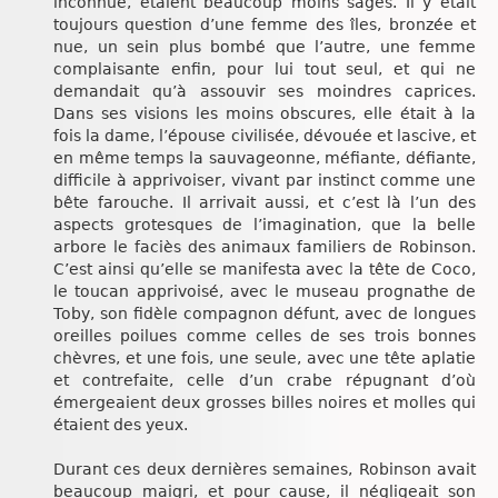
inconnue, étaient beaucoup moins sages. Il y était
toujours question d’une femme des îles, bronzée et
nue, un sein plus bombé que l’autre, une femme
complaisante enfin, pour lui tout seul, et qui ne
demandait qu’à assouvir ses moindres caprices.
Dans ses visions les moins obscures, elle était à la
fois la dame, l’épouse civilisée, dévouée et lascive, et
en même temps la sauvageonne, méfiante, défiante,
difficile à apprivoiser, vivant par instinct comme une
bête farouche. Il arrivait aussi, et c’est là l’un des
aspects grotesques de l’imagination, que la belle
arbore le faciès des animaux familiers de Robinson.
C’est ainsi qu’elle se manifesta avec la tête de Coco,
le toucan apprivoisé, avec le museau prognathe de
Toby, son fidèle compagnon défunt, avec de longues
oreilles poilues comme celles de ses trois bonnes
chèvres, et une fois, une seule, avec une tête aplatie
et contrefaite, celle d’un crabe répugnant d’où
émergeaient deux grosses billes noires et molles qui
étaient des yeux.
Durant ces deux dernières semaines, Robinson avait
beaucoup maigri, et pour cause, il négligeait son