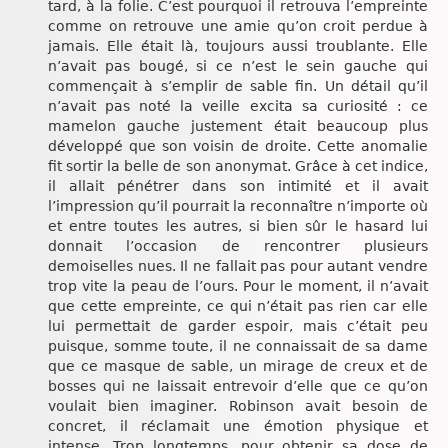
tard, à la folie. C’est pourquoi il retrouva l’empreinte
comme on retrouve une amie qu’on croit perdue à
jamais. Elle était là, toujours aussi troublante. Elle
n’avait pas bougé, si ce n’est le sein gauche qui
commençait à s’emplir de sable fin. Un détail qu’il
n’avait pas noté la veille excita sa curiosité : ce
mamelon gauche justement était beaucoup plus
développé que son voisin de droite. Cette anomalie
fit sortir la belle de son anonymat. Grâce à cet indice,
il allait pénétrer dans son intimité et il avait
l’impression qu’il pourrait la reconnaître n’importe où
et entre toutes les autres, si bien sûr le hasard lui
donnait l’occasion de rencontrer plusieurs
demoiselles nues. Il ne fallait pas pour autant vendre
trop vite la peau de l’ours. Pour le moment, il n’avait
que cette empreinte, ce qui n’était pas rien car elle
lui permettait de garder espoir, mais c’était peu
puisque, somme toute, il ne connaissait de sa dame
que ce masque de sable, un mirage de creux et de
bosses qui ne laissait entrevoir d’elle que ce qu’on
voulait bien imaginer. Robinson avait besoin de
concret, il réclamait une émotion physique et
intense. Trop longtemps, pour obtenir sa dose de