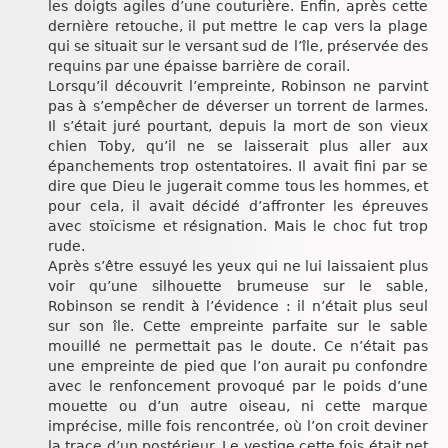
les doigts agiles d’une couturière. Enfin, après cette
dernière retouche, il put mettre le cap vers la plage
qui se situait sur le versant sud de l’île, préservée des
requins par une épaisse barrière de corail.
Lorsqu’il découvrit l’empreinte, Robinson ne parvint
pas à s’empêcher de déverser un torrent de larmes.
Il s’était juré pourtant, depuis la mort de son vieux
chien Toby, qu’il ne se laisserait plus aller aux
épanchements trop ostentatoires. Il avait fini par se
dire que Dieu le jugerait comme tous les hommes, et
pour cela, il avait décidé d’affronter les épreuves
avec stoïcisme et résignation. Mais le choc fut trop
rude.
Après s’être essuyé les yeux qui ne lui laissaient plus
voir qu’une silhouette brumeuse sur le sable,
Robinson se rendit à l’évidence : il n’était plus seul
sur son île. Cette empreinte parfaite sur le sable
mouillé ne permettait pas le doute. Ce n’était pas
une empreinte de pied que l’on aurait pu confondre
avec le renfoncement provoqué par le poids d’une
mouette ou d’un autre oiseau, ni cette marque
imprécise, mille fois rencontrée, où l’on croit deviner
la trace d’un postérieur. Le vestige cette fois était net