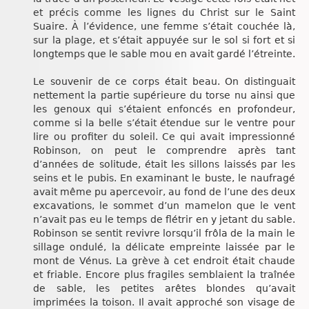
et précis comme les lignes du Christ sur le Saint
Suaire. À l’évidence, une femme s’était couchée là,
sur la plage, et s’était appuyée sur le sol si fort et si
longtemps que le sable mou en avait gardé l’étreinte.
Le souvenir de ce corps était beau. On distinguait
nettement la partie supérieure du torse nu ainsi que
les genoux qui s’étaient enfoncés en profondeur,
comme si la belle s’était étendue sur le ventre pour
lire ou profiter du soleil. Ce qui avait impressionné
Robinson, on peut le comprendre après tant
d’années de solitude, était les sillons laissés par les
seins et le pubis. En examinant le buste, le naufragé
avait même pu apercevoir, au fond de l’une des deux
excavations, le sommet d’un mamelon que le vent
n’avait pas eu le temps de flétrir en y jetant du sable.
Robinson se sentit revivre lorsqu’il frôla de la main le
sillage ondulé, la délicate empreinte laissée par le
mont de Vénus. La grève à cet endroit était chaude
et friable. Encore plus fragiles semblaient la traînée
de sable, les petites arêtes blondes qu’avait
imprimées la toison. Il avait approché son visage de